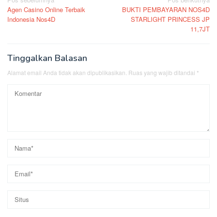
Navigasi
Agen Casino Online Terbaik
BUKTI PEMBAYARAN NOS4D
pos
Indonesia Nos4D
STARLIGHT PRINCESS JP
11,7JT
Tinggalkan Balasan
Alamat email Anda tidak akan dipublikasikan.
Ruas yang wajib ditandai
*