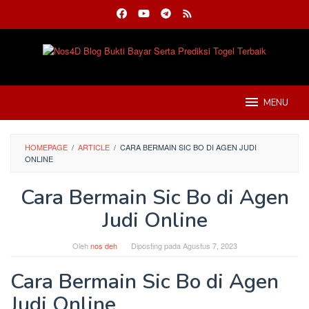
Loncat
ke
konten
MENU
HOMEPAGE
/
ARTICLE
/
CARA BERMAIN SIC BO DI AGEN JUDI
ONLINE
Cara Bermain Sic Bo di Agen
Judi Online
Oleh
nos deh
Diposting pada
Agustus 7, 2023
Cara Bermain Sic Bo di Agen
Judi Online