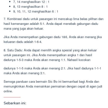
7, 14 menghasilkan 12 : 1
8, 13 menghasilkan 8 : 1
9, 10, 11, 12 menghasilkan 6 : 1
7. Kombinasi dadu untuk pasangan ini mencakup lima belas pilihan dan
hasil kemenangan adalah 5:1. Anda dapat menebak gabungan dadu
mana yang juga akan keluar.
Jika Anda menempatkan gabungan dadu 1&6, Anda akan menang jika
keluaran dadu adalah 1-6-4.
8. Satu Dadu: Anda dapat memilih angka spesial yang akan keluar
untuk pasangan ini. Jika Anda menempatkan angka 1 dan hasil
dadunya 1-5-3 maka Anda akan menang 1:1. Nahasil kocokan
dadunya 1-1-5 maka Anda akan menang 2:1. Jika hasil dadunya 1-1-1
maka Anda akan menang 3:1.
Semoga panduan cara bermain Sic Bo ini bermanfaat bagi Anda dan
memungkinkan Anda memainkan permainan dengan cepat di agen judi
online.
Sebarkan ini: