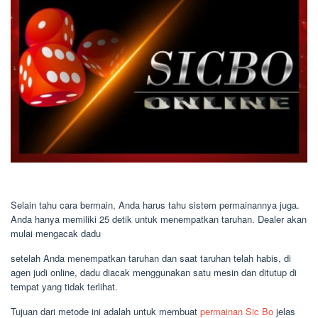
Selain tahu cara bermain, Anda harus tahu sistem permainannya juga.
Anda hanya memiliki 25 detik untuk menempatkan taruhan. Dealer akan
mulai mengacak dadu
setelah Anda menempatkan taruhan dan saat taruhan telah habis, di
agen judi online, dadu diacak menggunakan satu mesin dan ditutup di
tempat yang tidak terlihat.
Tujuan dari metode ini adalah untuk membuat
permainan Sic Bo
jelas