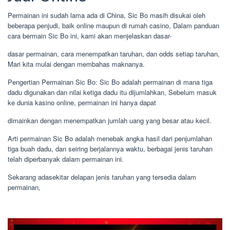
Permainan ini sudah lama ada di China, Sic Bo masih disukai oleh
beberapa penjudi, baik online maupun di rumah casino, Dalam panduan
cara bermain Sic Bo ini, kami akan menjelaskan dasar-
dasar permainan, cara menempatkan taruhan, dan odds setiap taruhan,
Mari kita mulai dengan membahas maknanya.
Pengertian Permainan Sic Bo: Sic Bo adalah permainan di mana tiga
dadu digunakan dan nilai ketiga dadu itu dijumlahkan, Sebelum masuk
ke dunia kasino online, permainan ini hanya dapat
dimainkan dengan menempatkan jumlah uang yang besar atau kecil.
Arti permainan Sic Bo adalah menebak angka hasil dari penjumlahan
tiga buah dadu, dan seiring berjalannya waktu, berbagai jenis taruhan
telah diperbanyak dalam permainan ini.
Sekarang adasekitar delapan jenis taruhan yang tersedia dalam
permainan,