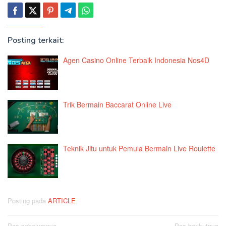
Posting terkait:
Agen Casino Online Terbaik Indonesia Nos4D
Trik Bermain Baccarat Online Live
Teknik Jitu untuk Pemula Bermain Live Roulette
Posting pada
ARTICLE
Pos sebelumnya
Pos berikutnya