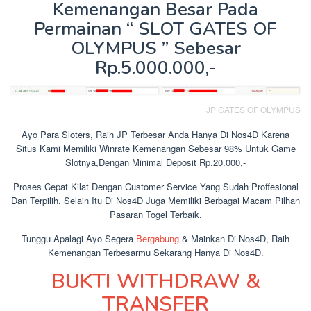
Kemenangan Besar Pada
Permainan “ SLOT GATES OF
OLYMPUS ” Sebesar
Rp.5.000.000,-
JP GATES OF OLYMPUS
Ayo Para Sloters, Raih JP Terbesar Anda Hanya Di Nos4D Karena
Situs Kami Memiliki Winrate Kemenangan Sebesar 98% Untuk Game
Slotnya,Dengan Minimal Deposit Rp.20.000,-
Proses Cepat Kilat Dengan Customer Service Yang Sudah Proffesional
Dan Terpilih. Selain Itu Di Nos4D Juga Memiliki Berbagai Macam Pilhan
Pasaran Togel Terbaik.
Tunggu Apalagi Ayo Segera
Bergabung
& Mainkan Di Nos4D, Raih
Kemenangan Terbesarmu Sekarang Hanya Di Nos4D.
BUKTI WITHDRAW &
TRANSFER