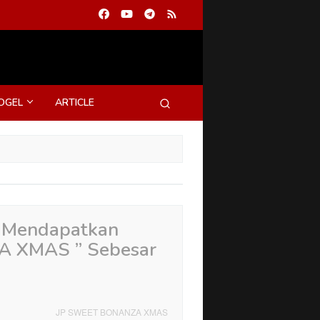
TOGEL
ARTICLE
l Mendapatkan
A XMAS ” Sebesar
JP SWEET BONANZA XMAS