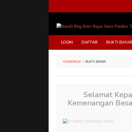
Loncat
ke
konten
LOGIN
DAFTAR
BUKTI BAYA
HOMEPAGE
/
BUKTI BAYAR
Selamat Kepa
Kemenangan Besa