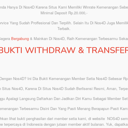
 Anda Hanya Di Nos4D Karena Situs Kami Memiliki Winrate Kemenangan Se
Minimal Deposit Rp.20.000,-
vice Yang Sudah Proffesional Dan Terpilih. Selain Itu Di Nos4D Juga Memil
Terbaik.
Segera
Bergabung
& Mainkan Di Nos4D, Raih Kemenangan Terbesarmu Sekar
BUKTI WITHDRAW & TRANSFE
Dengan Nos4D? Ini Dia Bukti Kemenangan Member Setia Nos4D Sebesar Rp.
n Situs Nos4D, Karena Di Situs Nos4D Sudah Berlisensi Resmi, Aman, Terperc
gu Apalagi Langsung Daftarkan Dan Jadikan Diri Kamu Sebagai Member Se
emenangan Terbesarmu Disini Dan Yang Pasti Menang Berapapun Pasti Kami
ahkan
lihat
bukti
penghasilan
dari
member
setia
kami,
di
website
NOS4D
sem
ne
terpercaya
di
Indonesia
dengan
jutaan
member
aktif
bulanan.
Yuk,
dapatka