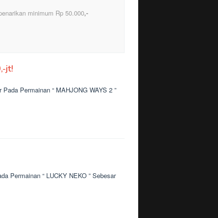
penarikan
minimum
Rp
50.000
,-
jt!
sar Pada Permainan “ MAHJONG WAYS 2 ”
Pada Permainan “ LUCKY NEKO ” Sebesar