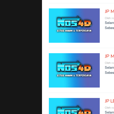
JP 
Oleh
n
Selam
Sebes
JP 
Oleh
n
Selam
Sebes
JP 
Oleh
n
Selam