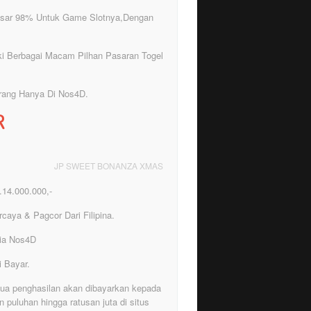
besar 98% Untuk Game Slotnya,Dengan
iki Berbagai Macam Pilhan Pasaran Togel
ang Hanya Di Nos4D.
R
JP SWEET BONANZA XMAS
14.000.000,-
aya & Pagcor Dari Filipina.
tia Nos4D
 Bayar.
ua
penghasilan
akan
dibayarkan
kepada
n
puluhan
hingga
ratusan
juta
di
situs