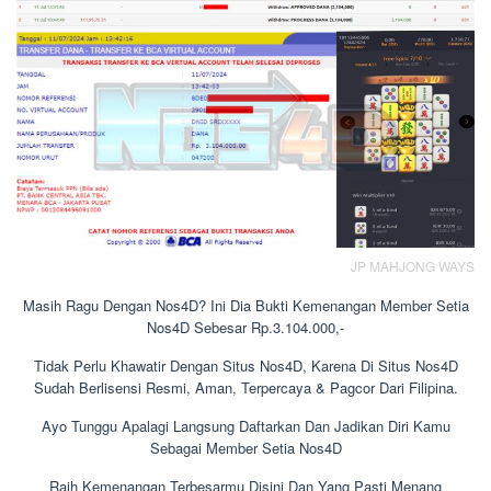
JP MAHJONG WAYS
Masih Ragu Dengan Nos4D? Ini Dia Bukti Kemenangan Member Setia
Nos4D Sebesar Rp.3.104.000,-
Tidak Perlu Khawatir Dengan Situs Nos4D, Karena Di Situs Nos4D
Sudah Berlisensi Resmi, Aman, Terpercaya & Pagcor Dari Filipina.
Ayo Tunggu Apalagi Langsung Daftarkan Dan Jadikan Diri Kamu
Sebagai Member Setia Nos4D
Raih Kemenangan Terbesarmu Disini Dan Yang Pasti Menang