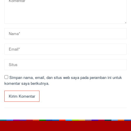
Simpan nama, email, dan situs web saya pada peramban ini untuk
komentar saya berikutnya.