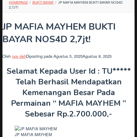
HOMEPAGE
/
BUKTI BAYAR
/
JP MAFIA MAYHEM BUKTI BAYAR NOS4D
2,7JT!
JP MAFIA MAYHEM BUKTI
BAYAR NOS4D 2,7jt!
Oleh
nos deh
Diposting pada
Agustus 5, 2025
Agustus 8, 2025
Selamat Kepada User Id : TU*****
Telah Berhasil Mendapatkan
Kemenangan Besar Pada
Permainan “ MAFIA MAYHEM ”
Sebesar Rp.2.700.000,-
JP MAFIA MAYHEM