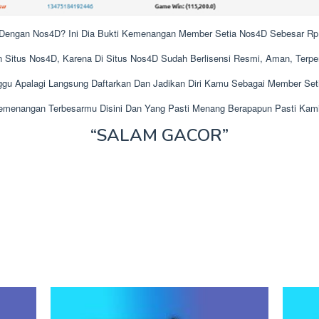
Dengan Nos4D? Ini Dia Bukti Kemenangan Member Setia Nos4D Sebesar Rp.
n Situs Nos4D, Karena Di Situs Nos4D Sudah Berlisensi Resmi, Aman, Terperc
gu Apalagi Langsung Daftarkan Dan Jadikan Diri Kamu Sebagai Member Se
emenangan Terbesarmu Disini Dan Yang Pasti Menang Berapapun Pasti Kami
“SALAM GACOR”