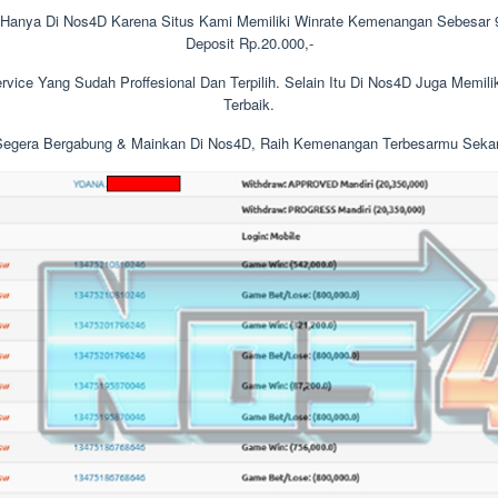
a Hanya Di Nos4D Karena Situs Kami Memiliki Winrate Kemenangan Sebesa
Deposit Rp.20.000,-
vice Yang Sudah Proffesional Dan Terpilih. Selain Itu Di Nos4D Juga Memil
Terbaik.
Segera Bergabung & Mainkan Di Nos4D, Raih Kemenangan Terbesarmu Seka