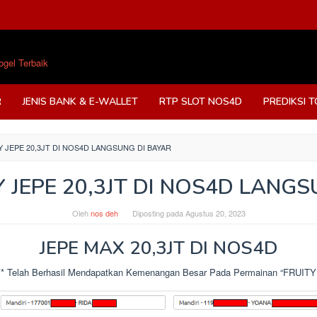
R
JENIS BANK & E-WALLET
RTP SLOT NOS4D
PREDIKSI 
Y JEPE 20,3JT DI NOS4D LANGSUNG DI BAYAR
Y JEPE 20,3JT DI NOS4D LANGS
Oleh
nos deh
Diposting pada
Agustus 20, 2023
JEPE MAX 20,3JT DI NOS4D
** Telah Berhasil Mendapatkan Kemenangan Besar Pada Permainan “FRUITY