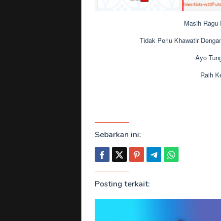
Masih Ragu 
Tidak Perlu Khawatir Denga
Ayo Tung
Raih K
Sebarkan ini:
Posting terkait: