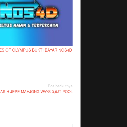
ES OF OLYMPUS BUKTI BAYAR NOS4D
Pos berikutnya
KASIH JEPE MAHJONG WAYS 3,6JT POOL