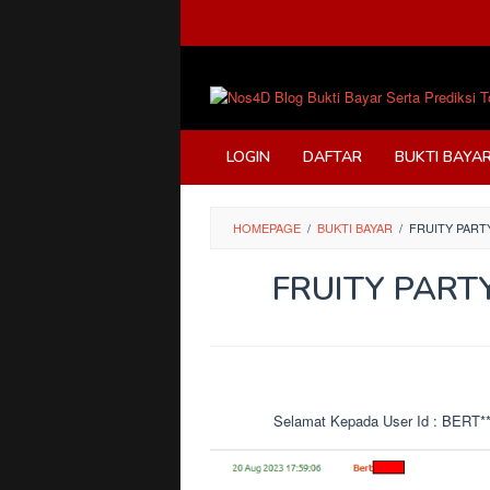
Loncat
ke
konten
LOGIN
DAFTAR
BUKTI BAYA
HOMEPAGE
/
BUKTI BAYAR
/
FRUITY PART
FRUITY PART
Selamat Kepada User Id : BERT*