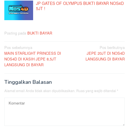
JP GATES OF OLYMPUS BUKTI BAYAR NOS4D
5JT !
Posting pada
BUKTI BAYAR
Navigasi
Pos sebelumnya
Pos berikutnya
MAIN STARLIGHT PRINCESS DI
JEPE 20JT DI NOS4D
pos
NOS4D DI KASIH JEPE 8,5JT
LANGSUNG DI BAYAR
LANGSUNG DI BAYAR
Tinggalkan Balasan
Alamat email Anda tidak akan dipublikasikan.
Ruas yang wajib ditandai
*