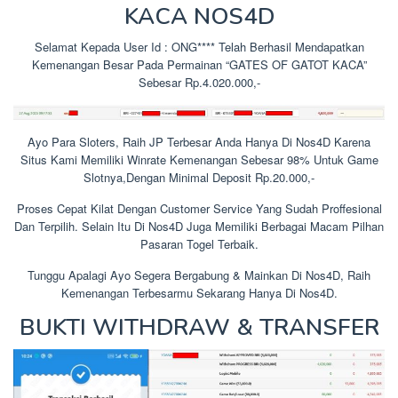
KACA NOS4D
Selamat Kepada User Id : ONG**** Telah Berhasil Mendapatkan
Kemenangan Besar Pada Permainan “GATES OF GATOT KACA”
Sebesar Rp.4.020.000,-
Ayo Para Sloters, Raih JP Terbesar Anda Hanya Di Nos4D Karena
Situs Kami Memiliki Winrate Kemenangan Sebesar 98% Untuk Game
Slotnya,Dengan Minimal Deposit Rp.20.000,-
Proses Cepat Kilat Dengan Customer Service Yang Sudah Proffesional
Dan Terpilih. Selain Itu Di Nos4D Juga Memiliki Berbagai Macam Pilhan
Pasaran Togel Terbaik.
Tunggu Apalagi Ayo Segera Bergabung & Mainkan Di Nos4D, Raih
Kemenangan Terbesarmu Sekarang Hanya Di Nos4D.
BUKTI WITHDRAW & TRANSFER