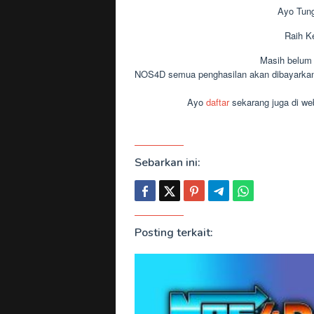
Ayo Tung
Raih K
Masih
belum
NOS4D
semua
penghasilan
akan
dibayarka
Ayo
daftar
sekarang
juga
di
we
Sebarkan ini:
Posting terkait: