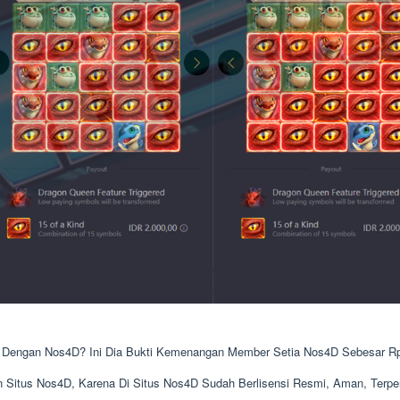
Dengan Nos4D? Ini Dia Bukti Kemenangan Member Setia Nos4D Sebesar Rp
n Situs Nos4D, Karena Di Situs Nos4D Sudah Berlisensi Resmi, Aman, Terperc