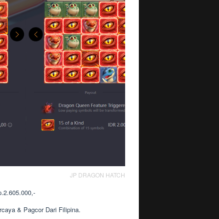
JP DRAGON HATCH
.2.605.000,-
aya & Pagcor Dari Filipina.