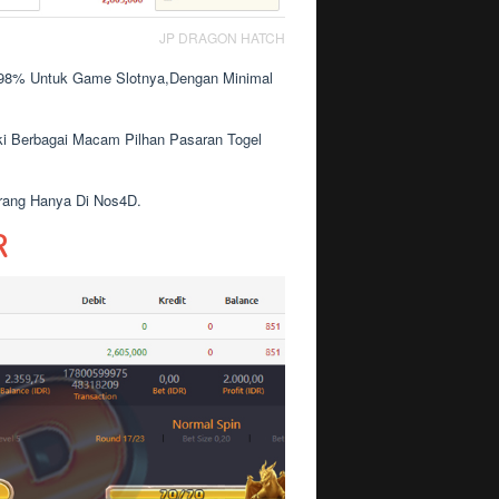
JP DRAGON HATCH
r 98% Untuk Game Slotnya,Dengan Minimal
iki Berbagai Macam Pilhan Pasaran Togel
ang Hanya Di Nos4D.
R