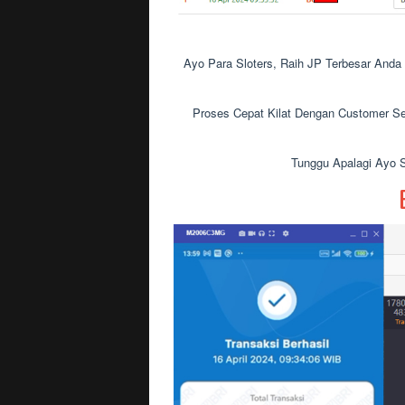
Ayo Para Sloters, Raih JP Terbesar And
Proses Cepat Kilat Dengan Customer Ser
Tunggu Apalagi Ayo 