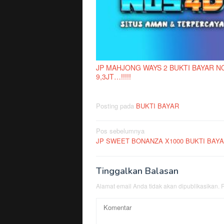
JP MAHJONG WAYS 2 BUKTI BAYAR N
9,3JT…!!!!!
Posting pada
BUKTI BAYAR
Navigasi
Pos sebelumnya
JP SWEET BONANZA X1000 BUKTI BAYAR
pos
Tinggalkan Balasan
Alamat email Anda tidak akan dipublikasikan.
R