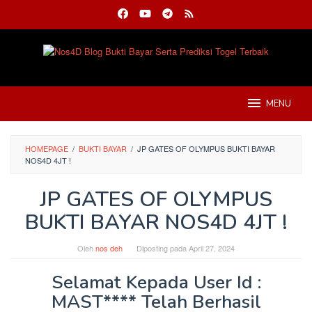
Loncat
ke
konten
MENU
HOMEPAGE
/
BUKTI BAYAR
/
JP GATES OF OLYMPUS BUKTI BAYAR
NOS4D 4JT !
JP GATES OF OLYMPUS
BUKTI BAYAR NOS4D 4JT !
Oleh
nos deh
Diposting pada
April 27, 2024
Selamat Kepada User Id :
MAST**** Telah Berhasil