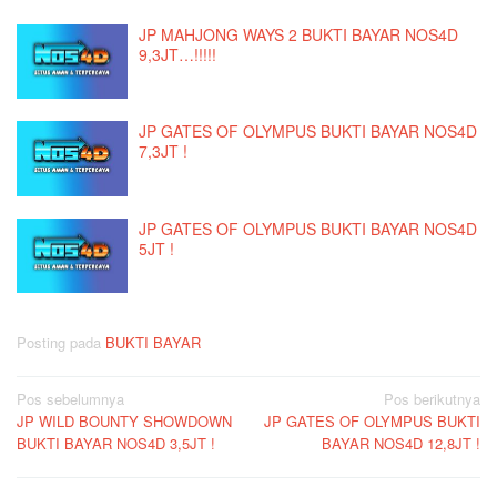
JP MAHJONG WAYS 2 BUKTI BAYAR NOS4D
9,3JT…!!!!!
JP GATES OF OLYMPUS BUKTI BAYAR NOS4D
7,3JT !
JP GATES OF OLYMPUS BUKTI BAYAR NOS4D
5JT !
Posting pada
BUKTI BAYAR
Navigasi
Pos sebelumnya
Pos berikutnya
JP WILD BOUNTY SHOWDOWN
JP GATES OF OLYMPUS BUKTI
pos
BUKTI BAYAR NOS4D 3,5JT !
BAYAR NOS4D 12,8JT !