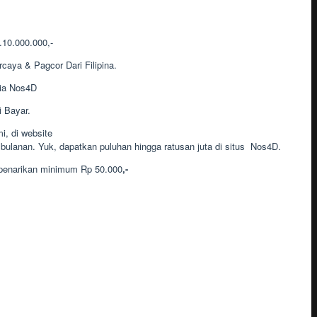
10.000.000,-
aya & Pagcor Dari Filipina.
tia Nos4D
 Bayar.
i,
di
website
bulanan.
Yuk,
dapatkan
puluhan
hingga
ratusan
juta
di
situs
Nos4D
.
penarikan
minimum
Rp
50.000
,-