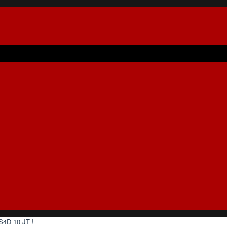
D 10 JT !