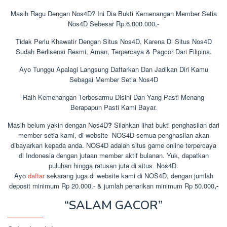
Masih Ragu Dengan Nos4D? Ini Dia Bukti Kemenangan Member Setia
Nos4D Sebesar Rp.6.000.000,-
Tidak Perlu Khawatir Dengan Situs Nos4D, Karena Di Situs Nos4D
Sudah Berlisensi Resmi, Aman, Terpercaya & Pagcor Dari Filipina.
Ayo Tunggu Apalagi Langsung Daftarkan Dan Jadikan Diri Kamu
Sebagai Member Setia Nos4D
Raih Kemenangan Terbesarmu Disini Dan Yang Pasti Menang
Berapapun Pasti Kami Bayar.
Masih
belum
yakin
dengan
Nos4D
?
Silahkan
lihat
bukti
penghasilan
dari
member
setia
kami,
di
website
NOS4D
semua
penghasilan
akan
dibayarkan
kepada
anda
.
NOS4D
adalah
situs
game
online
terpercaya
di
Indonesia
dengan
jutaan
member
aktif
bulanan.
Yuk,
dapatkan
puluhan
hingga
ratusan
juta
di
situs
Nos4D
.
Ayo
daftar
sekarang
juga
di
website
kami
di
NOS
4D
,
dengan
jumlah
deposit
minimum
Rp
20.000,-
&
jumlah
penarikan
minimum
Rp
50.000
,-
“SALAM GACOR”