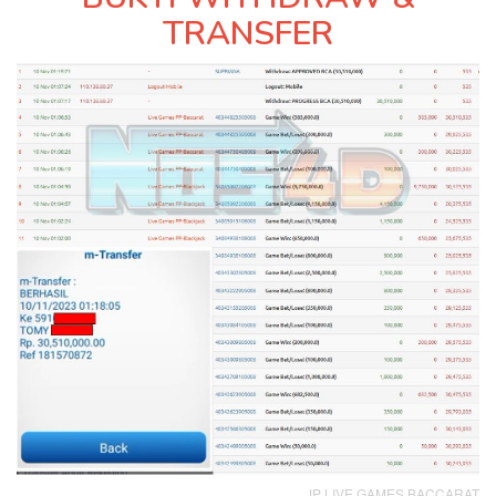
TRANSFER
JP LIVE GAMES BACCARAT