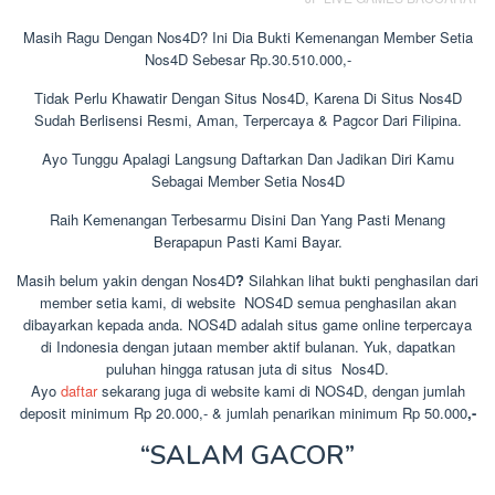
Masih Ragu Dengan Nos4D? Ini Dia Bukti Kemenangan Member Setia
Nos4D Sebesar Rp.30.510.000,-
Tidak Perlu Khawatir Dengan Situs Nos4D, Karena Di Situs Nos4D
Sudah Berlisensi Resmi, Aman, Terpercaya & Pagcor Dari Filipina.
Ayo Tunggu Apalagi Langsung Daftarkan Dan Jadikan Diri Kamu
Sebagai Member Setia Nos4D
Raih Kemenangan Terbesarmu Disini Dan Yang Pasti Menang
Berapapun Pasti Kami Bayar.
Masih
belum
yakin
dengan
Nos4D
?
Silahkan
lihat
bukti
penghasilan
dari
member
setia
kami,
di
website
NOS4D
semua
penghasilan
akan
dibayarkan
kepada
anda
.
NOS4D
adalah
situs
game
online
terpercaya
di
Indonesia
dengan
jutaan
member
aktif
bulanan.
Yuk,
dapatkan
puluhan
hingga
ratusan
juta
di
situs
Nos4D
.
Ayo
daftar
sekarang
juga
di
website
kami
di
NOS
4D
,
dengan
jumlah
deposit
minimum
Rp
20.000,-
&
jumlah
penarikan
minimum
Rp
50.000
,-
“SALAM GACOR”