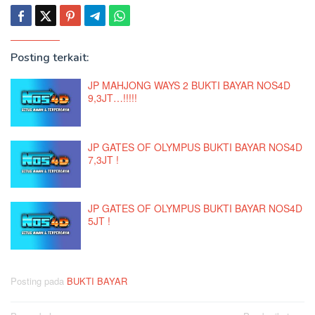
Posting terkait:
JP MAHJONG WAYS 2 BUKTI BAYAR NOS4D
9,3JT…!!!!!
JP GATES OF OLYMPUS BUKTI BAYAR NOS4D
7,3JT !
JP GATES OF OLYMPUS BUKTI BAYAR NOS4D
5JT !
Posting pada
BUKTI BAYAR