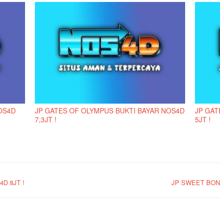
OS4D
JP GATES OF OLYMPUS BUKTI BAYAR NOS4D
JP GAT
7,3JT !
5JT !
D 8JT !
JP SWEET BON