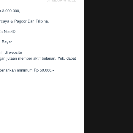
.3.000.000,-
aya & Pagcor Dari Filipina.
tia Nos4D
 Bayar.
i,
di
website
gan
jutaan
member
aktif
bulanan.
Yuk,
dapat
penarikan
minimum
Rp
50.000
,-