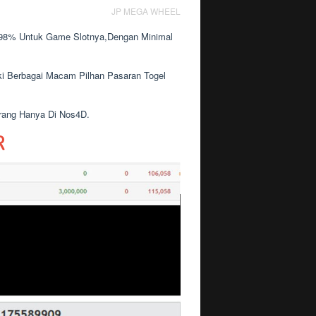
JP MEGA WHEEL
r 98% Untuk Game Slotnya,Dengan Minimal
iki Berbagai Macam Pilhan Pasaran Togel
ang Hanya Di Nos4D.
R