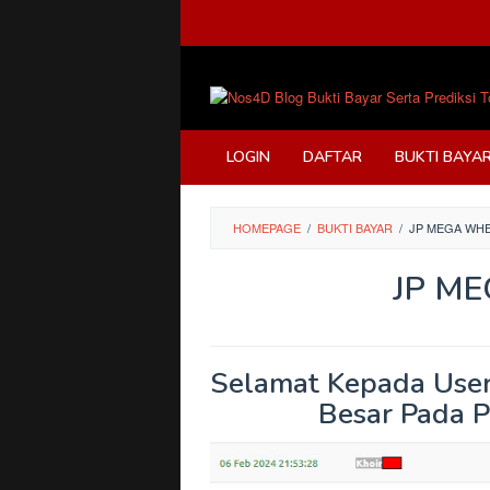
Loncat
ke
konten
LOGIN
DAFTAR
BUKTI BAYA
HOMEPAGE
/
BUKTI BAYAR
/
JP MEGA WHE
JP ME
Selamat Kepada User
Besar Pada 