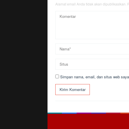
Alamat email Anda tidak akan dipublikasikan.
R
Simpan nama, email, dan situs web saya