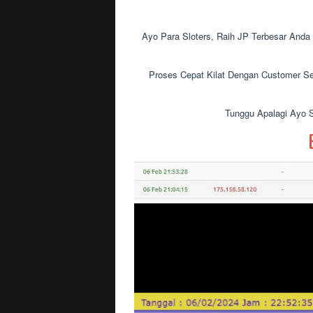
Ayo Para Sloters, Raih JP Terbesar And
Proses Cepat Kilat Dengan Customer Ser
Tunggu Apalagi Ayo 