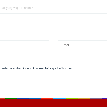
uas yang wajib ditandai
*
 pada peramban ini untuk komentar saya berikutnya.