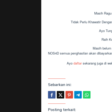
Masih Ragu 
Tidak Perlu Khawatir Denga
Ayo Tung
Raih K
Masih
belum
NOS4D
semua
penghasilan
akan
dibayarka
Ayo
daftar
sekarang
juga
di
we
Sebarkan ini:
Posting terkait: