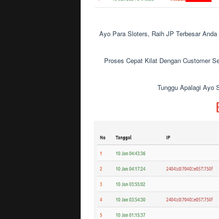
Ayo Para Sloters, Raih JP Terbesar And
Proses Cepat Kilat Dengan Customer Ser
Tunggu Apalagi Ayo 