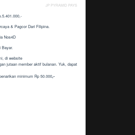
JP PYRAMID PAYS
.5.401.000,-
aya & Pagcor Dari Filipina.
tia Nos4D
 Bayar.
i,
di
website
gan
jutaan
member
aktif
bulanan.
Yuk,
dapat
penarikan
minimum
Rp
50.000
,-