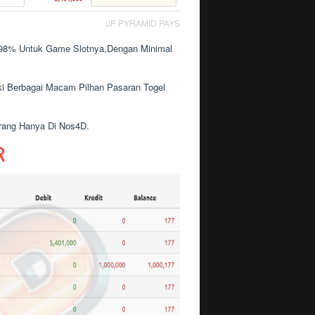
JP PYRAMID PAYS
r 98% Untuk Game Slotnya,Dengan Minimal
iki Berbagai Macam Pilhan Pasaran Togel
ang Hanya Di Nos4D.
R