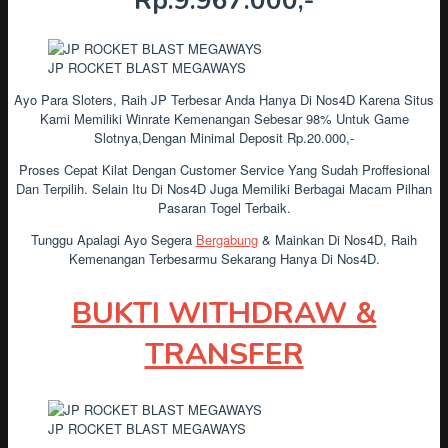
Rp.9.967.000,-
JP ROCKET BLAST MEGAWAYS
Ayo Para Sloters, Raih JP Terbesar Anda Hanya Di Nos4D Karena Situs
Kami Memiliki Winrate Kemenangan Sebesar 98% Untuk Game
Slotnya,Dengan Minimal Deposit Rp.20.000,-
Proses Cepat Kilat Dengan Customer Service Yang Sudah Proffesional
Dan Terpilih. Selain Itu Di Nos4D Juga Memiliki Berbagai Macam Pilhan
Pasaran Togel Terbaik.
Tunggu Apalagi Ayo Segera
Bergabung
& Mainkan Di Nos4D, Raih
Kemenangan Terbesarmu Sekarang Hanya Di Nos4D.
BUKTI WITHDRAW &
TRANSFER
JP ROCKET BLAST MEGAWAYS