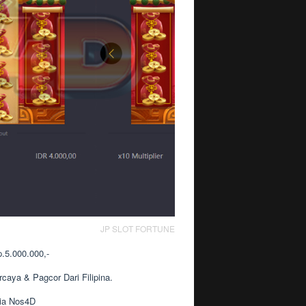
JP SLOT FORTUNE
.5.000.000,-
aya & Pagcor Dari Filipina.
tia Nos4D