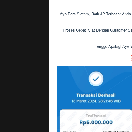
Ayo Para Sloters, Raih JP Terbesar And
Proses Cepat Kilat Dengan Customer Ser
Tunggu Apalagi Ayo 