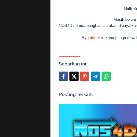
Raih K
Masih
belum
NOS4D
semua
penghasilan
akan
dibayarka
Ayo
daftar
sekarang
juga
di
we
Sebarkan ini:
Posting terkait: