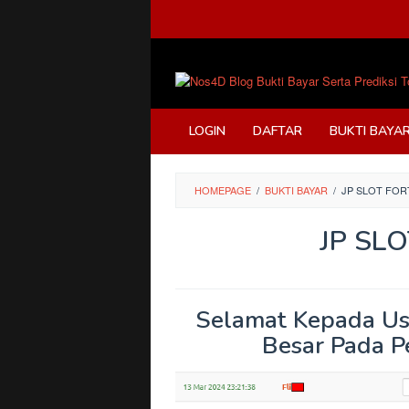
Loncat
ke
konten
LOGIN
DAFTAR
BUKTI BAYA
HOMEPAGE
/
BUKTI BAYAR
/
JP SLOT FOR
JP SL
Selamat Kepada Use
Besar Pada P