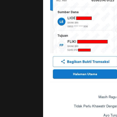
Masih Ragu 
Tidak Perlu Khawatir Denga
Ayo Tung