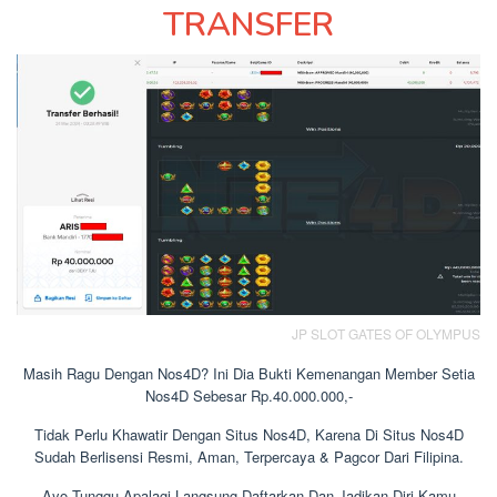
TRANSFER
JP SLOT GATES OF OLYMPUS
Masih Ragu Dengan Nos4D? Ini Dia Bukti Kemenangan Member Setia
Nos4D Sebesar Rp.40.000.000,-
Tidak Perlu Khawatir Dengan Situs Nos4D, Karena Di Situs Nos4D
Sudah Berlisensi Resmi, Aman, Terpercaya & Pagcor Dari Filipina.
Ayo Tunggu Apalagi Langsung Daftarkan Dan Jadikan Diri Kamu