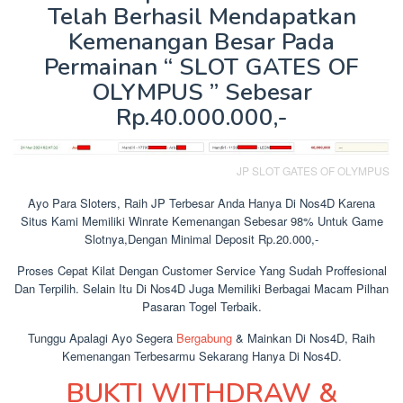
Telah Berhasil Mendapatkan
Kemenangan Besar Pada
Permainan “ SLOT GATES OF
OLYMPUS ” Sebesar
Rp.40.000.000,-
JP SLOT GATES OF OLYMPUS
Ayo Para Sloters, Raih JP Terbesar Anda Hanya Di Nos4D Karena
Situs Kami Memiliki Winrate Kemenangan Sebesar 98% Untuk Game
Slotnya,Dengan Minimal Deposit Rp.20.000,-
Proses Cepat Kilat Dengan Customer Service Yang Sudah Proffesional
Dan Terpilih. Selain Itu Di Nos4D Juga Memiliki Berbagai Macam Pilhan
Pasaran Togel Terbaik.
Tunggu Apalagi Ayo Segera
Bergabung
& Mainkan Di Nos4D, Raih
Kemenangan Terbesarmu Sekarang Hanya Di Nos4D.
BUKTI WITHDRAW &