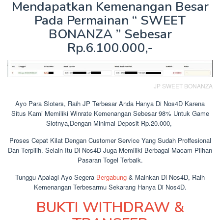
Mendapatkan Kemenangan Besar
Pada Permainan “ SWEET
BONANZA ” Sebesar
Rp.6.100.000,-
JP SWEET BONANZA
Ayo Para Sloters, Raih JP Terbesar Anda Hanya Di Nos4D Karena
Situs Kami Memiliki Winrate Kemenangan Sebesar 98% Untuk Game
Slotnya,Dengan Minimal Deposit Rp.20.000,-
Proses Cepat Kilat Dengan Customer Service Yang Sudah Proffesional
Dan Terpilih. Selain Itu Di Nos4D Juga Memiliki Berbagai Macam Pilhan
Pasaran Togel Terbaik.
Tunggu Apalagi Ayo Segera
Bergabung
& Mainkan Di Nos4D, Raih
Kemenangan Terbesarmu Sekarang Hanya Di Nos4D.
BUKTI WITHDRAW &