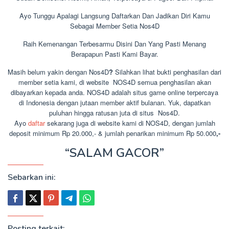
Ayo Tunggu Apalagi Langsung Daftarkan Dan Jadikan Diri Kamu
Sebagai Member Setia Nos4D
Raih Kemenangan Terbesarmu Disini Dan Yang Pasti Menang
Berapapun Pasti Kami Bayar.
Masih
belum
yakin
dengan
Nos4D
?
Silahkan
lihat
bukti
penghasilan
dari
member
setia
kami,
di
website
NOS4D
semua
penghasilan
akan
dibayarkan
kepada
anda
.
NOS4D
adalah
situs
game
online
terpercaya
di
Indonesia
dengan
jutaan
member
aktif
bulanan.
Yuk,
dapatkan
puluhan
hingga
ratusan
juta
di
situs
Nos4D
.
Ayo
daftar
sekarang
juga
di
website
kami
di
NOS
4D
,
dengan
jumlah
deposit
minimum
Rp
20.000,-
&
jumlah
penarikan
minimum
Rp
50.000
,-
“SALAM GACOR”
Sebarkan ini:
Posting terkait: