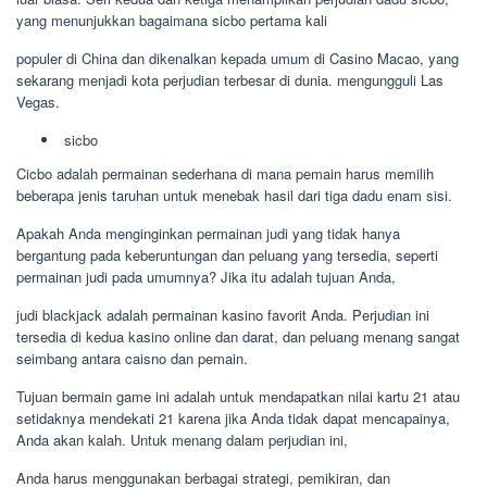
yang menunjukkan bagaimana sicbo pertama kali
populer di China dan dikenalkan kepada umum di Casino Macao, yang
sekarang menjadi kota perjudian terbesar di dunia. mengungguli Las
Vegas.
sicbo
Cicbo adalah permainan sederhana di mana pemain harus memilih
beberapa jenis taruhan untuk menebak hasil dari tiga dadu enam sisi.
Apakah Anda menginginkan permainan judi yang tidak hanya
bergantung pada keberuntungan dan peluang yang tersedia, seperti
permainan judi pada umumnya? Jika itu adalah tujuan Anda,
judi blackjack adalah permainan kasino favorit Anda. Perjudian ini
tersedia di kedua kasino online dan darat, dan peluang menang sangat
seimbang antara caisno dan pemain.
Tujuan bermain game ini adalah untuk mendapatkan nilai kartu 21 atau
setidaknya mendekati 21 karena jika Anda tidak dapat mencapainya,
Anda akan kalah. Untuk menang dalam perjudian ini,
Anda harus menggunakan berbagai strategi, pemikiran, dan