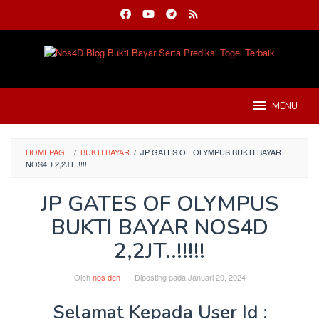
Loncat
ke
konten
MENU
HOMEPAGE
/
BUKTI BAYAR
/
JP GATES OF OLYMPUS BUKTI BAYAR
NOS4D 2,2JT..!!!!!
JP GATES OF OLYMPUS
BUKTI BAYAR NOS4D
2,2JT..!!!!!
Oleh
nos deh
Diposting pada
Januari 20, 2024
Selamat Kepada User Id :