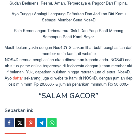
Sudah Berlisensi Resmi, Aman, Terpercaya & Pagcor Dari Filipina.
Ayo Tunggu Apalagi Langsung Daftarkan Dan Jadikan Diri Kamu
Sebagai Member Setia Nos4D
Raih Kemenangan Terbesarmu Disini Dan Yang Pasti Menang
Berapapun Pasti Kami Bayar.
Masih
belum
yakin
dengan
Nos4D
?
Silahkan
lihat
bukti
penghasilan
dari
member
setia
kami,
di
website
NOS4D
semua
penghasilan
akan
dibayarkan
kepada
anda
.
NOS4D
adal
ah
situs
game
online
terpercaya
di
Indonesia
dengan
jutaan
member
akt
if
bulanan.
Yuk,
dapatkan
puluhan
hingga
ratusan
juta
di
situs
Nos4D
.
Ayo
daftar
sekarang
juga
di
website
kami
di
NOS
4D
,
dengan
jumlah
dep
osit
minimum
Rp
20.000,-
&
jumlah
penarikan
minimum
Rp
50.000
,-
“SALAM GACOR”
Sebarkan ini: