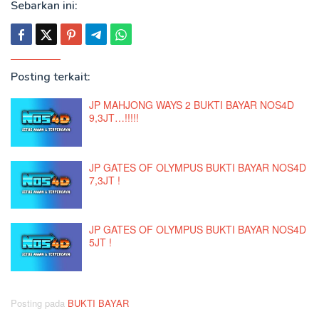
Sebarkan ini:
Posting terkait:
JP MAHJONG WAYS 2 BUKTI BAYAR NOS4D
9,3JT…!!!!!
JP GATES OF OLYMPUS BUKTI BAYAR NOS4D
7,3JT !
JP GATES OF OLYMPUS BUKTI BAYAR NOS4D
5JT !
Posting pada
BUKTI BAYAR