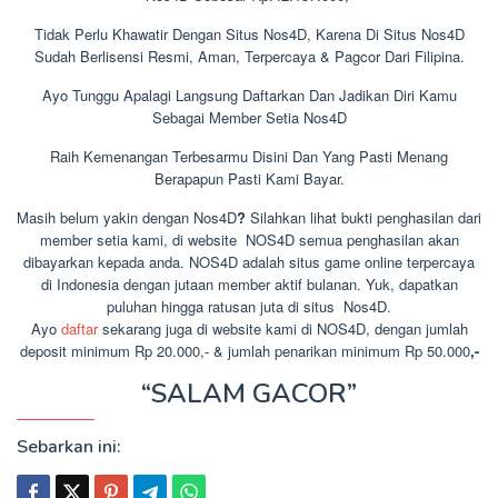
Tidak Perlu Khawatir Dengan Situs Nos4D, Karena Di Situs Nos4D
Sudah Berlisensi Resmi, Aman, Terpercaya & Pagcor Dari Filipina.
Ayo Tunggu Apalagi Langsung Daftarkan Dan Jadikan Diri Kamu
Sebagai Member Setia Nos4D
Raih Kemenangan Terbesarmu Disini Dan Yang Pasti Menang
Berapapun Pasti Kami Bayar.
Masih
belum
yakin
dengan
Nos4D
?
Silahkan
lihat
bukti
penghasilan
dari
member
setia
kami,
di
website
NOS4D
semua
penghasilan
akan
dibayarkan
kepada
anda
.
NOS4D
adalah
situs
game
online
terpercaya
di
Indonesia
dengan
jutaan
member
aktif
bulanan.
Yuk,
dapatkan
puluhan
hingga
ratusan
juta
di
situs
Nos4D
.
Ayo
daftar
sekarang
juga
di
website
kami
di
NOS
4D
,
dengan
jumlah
deposit
minimum
Rp
20.000,-
&
jumlah
penarikan
minimum
Rp
50.000
,-
“SALAM GACOR”
Sebarkan ini: